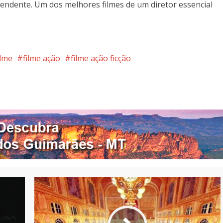
endente. Um dos melhores filmes de um diretor essencial
ilme
filme ação
filme ação ficção
nterest
Google+
LinkedIn
Whatsapp