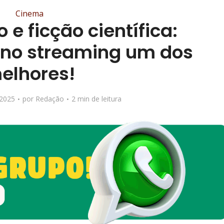
Cinema
 e ficção científica:
 no streaming um dos
elhores!
 2025
por
Redação
2 min de leitura