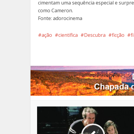
cimentam uma sequência especial e surpre
como Cameron.
Fonte: adorocinema
ação
científica
Descubra
ficção
f
Facebook
X
Pi