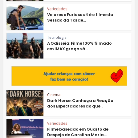
Variedades
Velozes e Furiosos 4 é o filme da
Sessão da Tarde...
Tecnologia
A Odisseia: Filme 100% filmado
em IMAX graças à...
Cinema
Dark Horse: Conheça a Reação
dos Espectadores ao que...
Variedades
Filme baseado em Quarto de
Despejo de Carolina Maria...