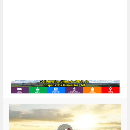
X
Pinterest
Google+
LinkedIn
Whatsapp