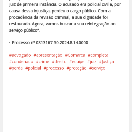
juiz de primeira instância. O acusado era policial civil e, por
causa dessa injustiça, perdeu o cargo público. Com a
procedência da revisão criminal, a sua dignidade foi
restaurada. Agora, vamos buscar a sua reintegração ao
serviço público”
.
•
Processo nº 0813167-50.2024.8.14.0000
advogado
apresentação
Comarca
completa
condenado
crime
direito
equipe
juiz
Justiça
perda
policial
processo
proteção
serviço
Facebook
X
Pinterest
Google+