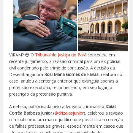
VIRAM? 😳 O
Tribunal de Justiça do Pará
concedeu, em
recente julgamento, a revisão criminal para um ex-policial
civil condenado pelo crime de concussão. A decisão da
Desembargadora
Rosi Maria Gomes de Farias
, relatora do
caso, anulou a sentença anterior que extinguia apenas a
pretensão executória, reconhecendo, em seu lugar, a
prescrição da pretensão punitiva.
A defesa, patrocinada pelo advogado criminalista
Izaias
Corrêa Barboza Junior
(
@drizaiasjunior
), celebrou a revisão
criminal como um marco jurídico que possibilita a correção
de falhas processuais graves, especialmente em casos que
afetam direitos constitucionais e a dignidade dos