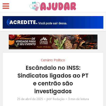
Cenário Político
Escândalo no INSS:
Sindicatos ligados ao PT
e centrão são
investigados
por
25 de abril de 2025
Redação
3 min de leitura