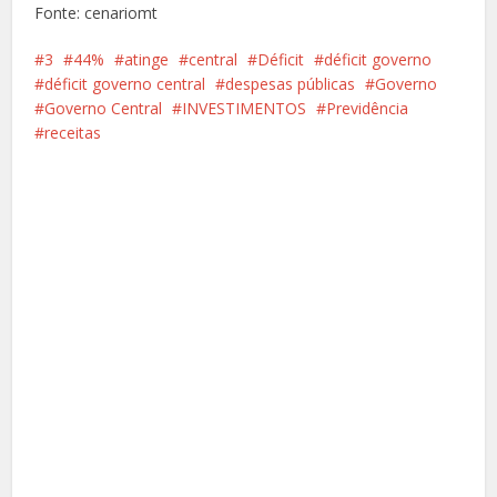
Fonte: cenariomt
3
44%
atinge
central
Déficit
déficit governo
déficit governo central
despesas públicas
Governo
Governo Central
INVESTIMENTOS
Previdência
receitas
Facebook
X
Pinterest
Google+
LinkedIn
Whatsapp