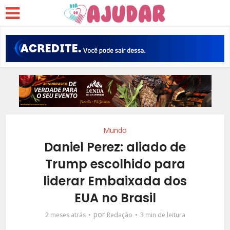
Mundo
Daniel Perez: aliado de
Trump escolhido para
liderar Embaixada dos
EUA no Brasil
por
2 meses atrás
Redação
3 min de leitura