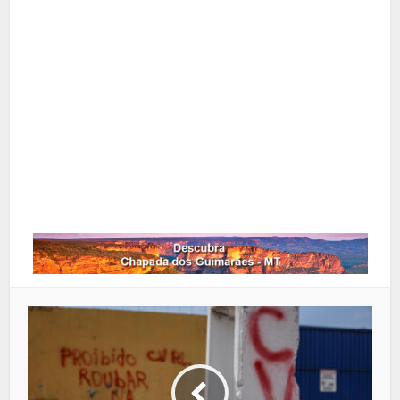
X
Pinterest
Google+
LinkedIn
Whatsapp