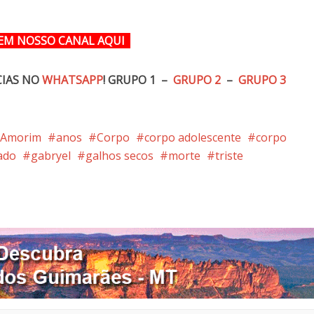
EM NOSSO CANAL
AQUI
CIAS NO
WHATSAPP
!
GRUPO 1 –
GRUPO 2
–
GRUPO 3
a Amorim
anos
Corpo
corpo adolescente
corpo
ado
gabryel
galhos secos
morte
triste
nterest
Google+
LinkedIn
Whatsapp