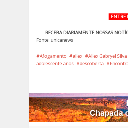
ENTRE 
RECEBA DIARIAMENTE NOSSAS NOTÍ
Fonte: unicanews
Afogamento
allex
Allex Gabryel Silv
adolescente anos
descoberta
Encontr
Facebook
X
Pi