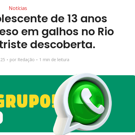
Notícias
lescente de 13 anos
eso em galhos no Rio
triste descoberta.
025
por
Redação
1 min de leitura