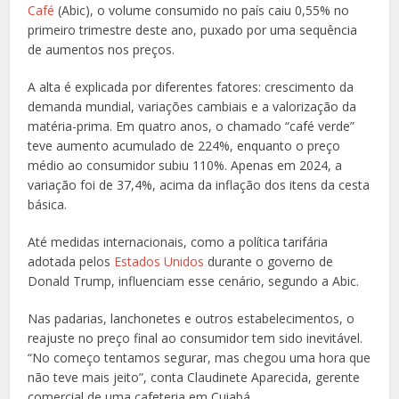
Café
(Abic), o volume consumido no país caiu 0,55% no
primeiro trimestre deste ano, puxado por uma sequência
de aumentos nos preços.
A alta é explicada por diferentes fatores: crescimento da
demanda mundial, variações cambiais e a valorização da
matéria-prima. Em quatro anos, o chamado “café verde”
teve aumento acumulado de 224%, enquanto o preço
médio ao consumidor subiu 110%. Apenas em 2024, a
variação foi de 37,4%, acima da inflação dos itens da cesta
básica.
Até medidas internacionais, como a política tarifária
adotada pelos
Estados Unidos
durante o governo de
Donald Trump, influenciam esse cenário, segundo a Abic.
Nas padarias, lanchonetes e outros estabelecimentos, o
reajuste no preço final ao consumidor tem sido inevitável.
“No começo tentamos segurar, mas chegou uma hora que
não teve mais jeito”, conta Claudinete Aparecida, gerente
comercial de uma cafeteria em Cuiabá.