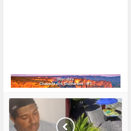
X
Pinterest
Google+
LinkedIn
Whatsapp