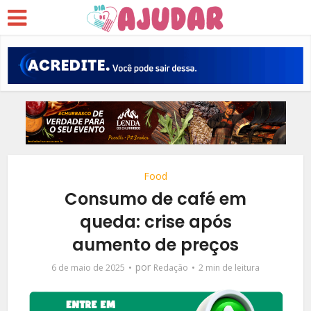
Food
Consumo de café em
queda: crise após
aumento de preços
por
6 de maio de 2025
Redação
2 min de leitura