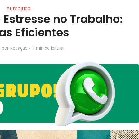
Autoajuda
 Estresse no Trabalho:
as Eficientes
por
Redação
1 min de leitura