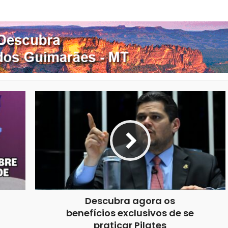
nterest
Google+
LinkedIn
Whatsapp
ou
diminuir
o
volume.
Descubra agora os
benefícios exclusivos de se
praticar Pilates