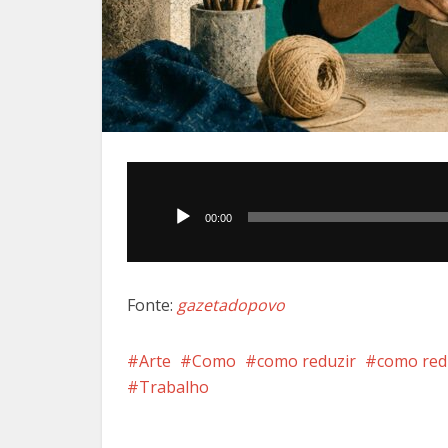
Tocador
de
00:00
áudio
Fonte:
gazetadopovo
Arte
Como
como reduzir
como red
Trabalho