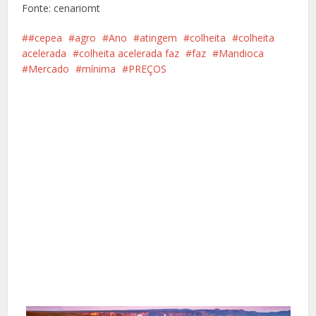
Fonte: cenariomt
#cepea
agro
Ano
atingem
colheita
colheita
acelerada
colheita acelerada faz
faz
Mandioca
Mercado
mínima
PREÇOS
Facebook
X
Pinterest
Google+
LinkedIn
Whatsapp