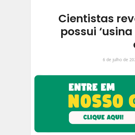
Cientistas r
possui ‘usina
6 de julho de 20