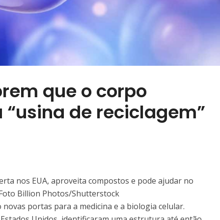
brem que o corpo
“usina de reciclagem”
oberta nos EUA, aproveita compostos e pode ajudar no
Foto Billion Photos/Shutterstock
ovas portas para a medicina e a biologia celular.
s Estados Unidos, identificaram uma estrutura até então