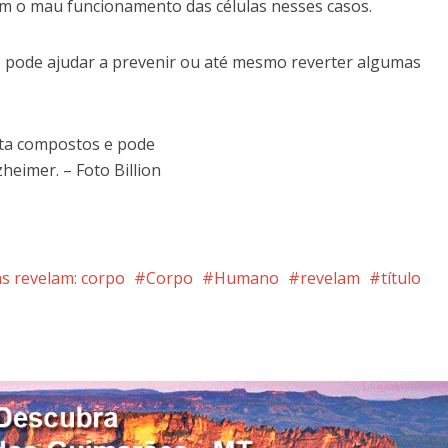
om o mau funcionamento das células nesses casos.
o pode ajudar a prevenir ou até mesmo reverter algumas
eita compostos e pode
eimer. – Foto Billion
as revelam: corpo
Corpo
Humano
revelam
título
nterest
Google+
LinkedIn
Whatsapp