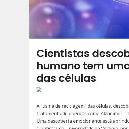
Cientistas desco
humano tem uma 
das células
A “usina de reciclagem” das células, desc
tratamento de doenças como Alzheimer. – 
Uma descoberta emocionante está abrindo n
Cientistas da Universidade da Virgínia, no