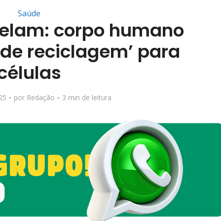
Saúde
evelam: corpo humano
 de reciclagem’ para
células
25
por
Redação
3 min de leitura