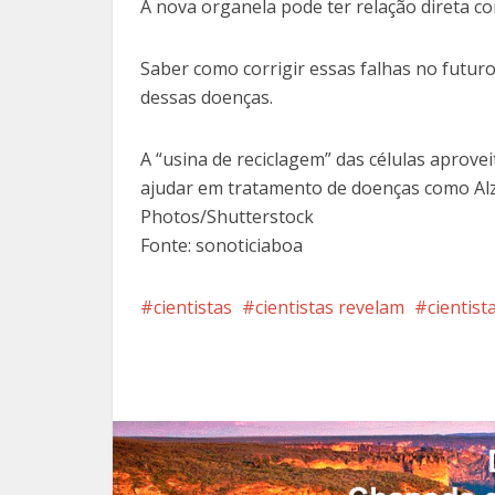
A nova organela pode ter relação direta c
Saber como corrigir essas falhas no futur
dessas doenças.
A “usina de reciclagem” das células aprov
ajudar em tratamento de doenças como Alzh
Photos/Shutterstock
Fonte: sonoticiaboa
cientistas
cientistas revelam
cientist
Facebook
X
Pi