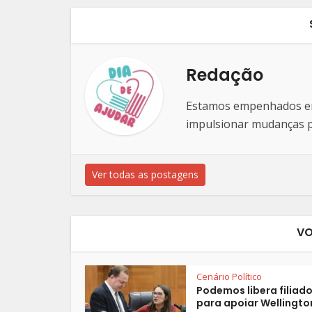
Redação
Estamos empenhados em 
impulsionar mudanças po
Ver todas as postagens
VO
Cenário Político
Podemos libera filiad
para apoiar Wellington