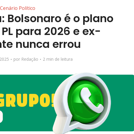
Cenário Político
: Bolsonaro é o plano
 PL para 2026 e ex-
nte nunca errou
 2025
por
Redação
2 min de leitura