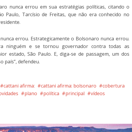
ro nunca errou em sua estratégias políticas, citando o
 Paulo, Tarcísio de Freitas, que não era conhecido no
residente.
 nunca errou. Estrategicamente o Bolsonaro nunca errou.
era ninguém e se tornou governador contra todas as
ior estado, São Paulo. E, diga-se de passagem, um dos
o país”, defendeu.
cattani afirma:
cattani afirma: bolsonaro
cobertura
ovidades
plano
política
principal
vídeos
nterest
Google+
LinkedIn
Whatsapp