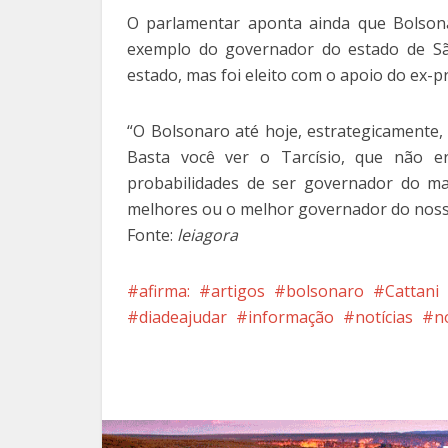
O parlamentar aponta ainda que Bolsona
exemplo do governador do estado de São
estado, mas foi eleito com o apoio do ex-p
“O Bolsonaro até hoje, estrategicamente,
Basta você ver o Tarcísio, que não 
probabilidades de ser governador do ma
melhores ou o melhor governador do noss
Fonte:
leiagora
afirma:
artigos
bolsonaro
Cattani
diadeajudar
informação
notícias
n
Facebook
X
Pi