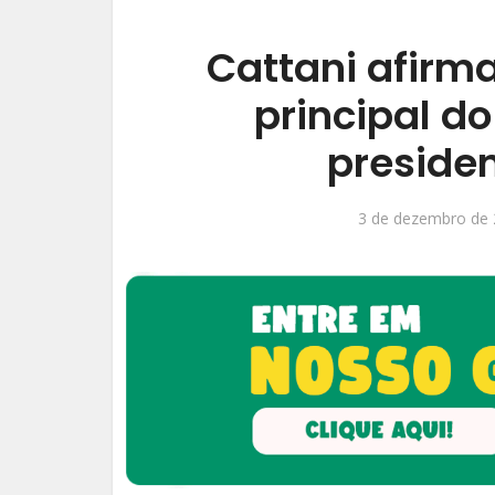
Cattani afirma
principal do
preside
3 de dezembro de