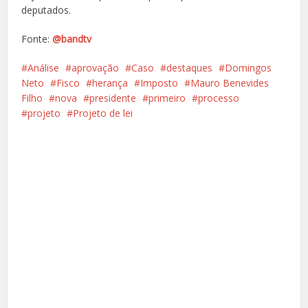
deputados.
Fonte:
@bandtv
Análise
aprovação
Caso
destaques
Domingos
Neto
Fisco
herança
Imposto
Mauro Benevides
Filho
nova
presidente
primeiro
processo
projeto
Projeto de lei
Facebook
X
Pinterest
Google+
LinkedIn