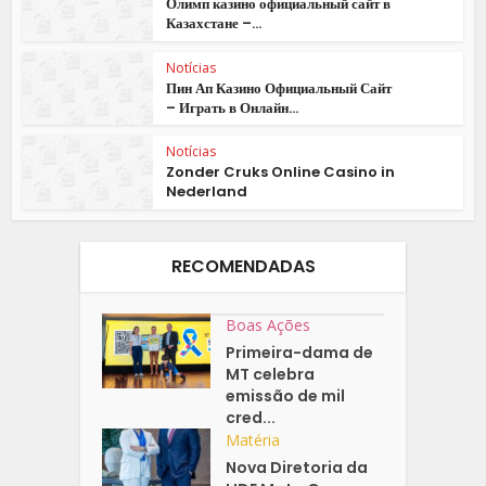
Олимп казино официальный сайт в
Казахстане –...
Notícias
Пин Ап Казино Официальный Сайт
– Играть в Онлайн...
Notícias
Zonder Cruks Online Casino in
Nederland
RECOMENDADAS
Boas Ações
Primeira-dama de
MT celebra
emissão de mil
cred...
Matéria
Nova Diretoria da