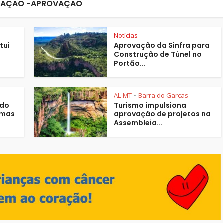
AÇÃO -APROVAÇÃO
Notícias
tui
Aprovação da Sinfra para
Construção de Túnel no
Portão...
AL-MT
Barra do Garças
•
 do
Turismo impulsiona
rmas
aprovação de projetos na
Assembleia...