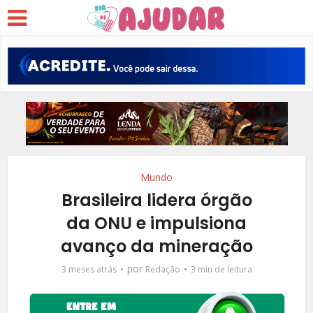
Mundo
Brasileira lidera órgão
da ONU e impulsiona
avanço da mineração
por
3 meses atrás
Redação
3 min de leitura