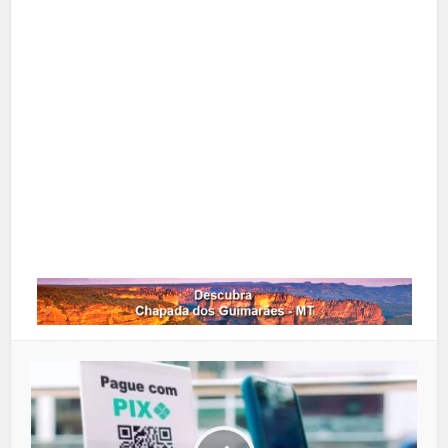
X
Pinterest
Google+
LinkedIn
Whatsapp