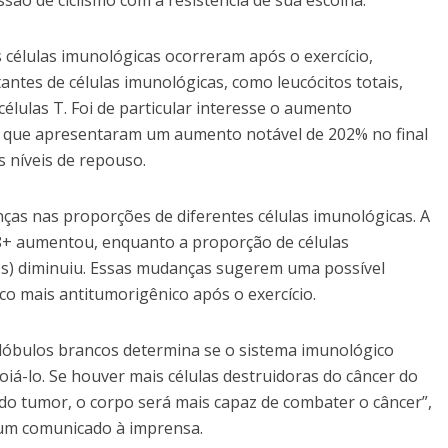
são de ciclismo com a resistência de sua escolha.
 células imunológicas ocorreram após o exercício,
ntes de células imunológicas, como leucócitos totais,
 células T. Foi de particular interesse o aumento
s), que apresentaram um aumento notável de 202% no final
 níveis de repouso.
s nas proporções de diferentes células imunológicas. A
8+ aumentou, enquanto a proporção de células
s) diminuiu. Essas mudanças sugerem uma possível
co mais antitumorigênico após o exercício.
 glóbulos brancos determina se o sistema imunológico
oiá-lo. Se houver mais células destruidoras do câncer do
do tumor, o corpo será mais capaz de combater o câncer”,
m um comunicado à imprensa.