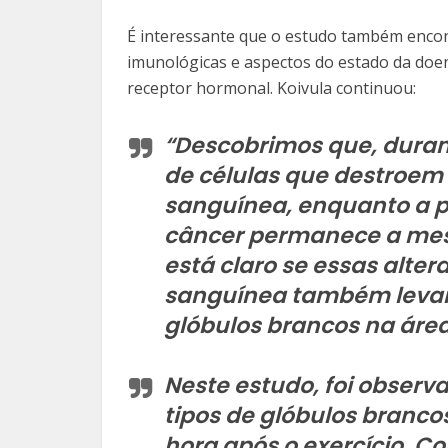
É interessante que o estudo também encont
imunológicas e aspectos do estado da doe
receptor hormonal. Koivula continuou:
“Descobrimos que, durant
de células que destroem
sanguínea, enquanto a 
câncer permanece a mesm
está claro se essas alte
sanguínea também levam
glóbulos brancos na áre
Neste estudo, foi obser
tipos de glóbulos branco
hora após o exercício. C