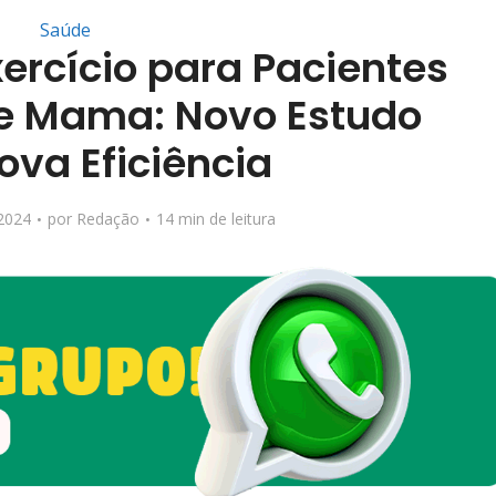
Saúde
xercício para Pacientes
e Mama: Novo Estudo
va Eficiência
2024
por
Redação
14 min de leitura