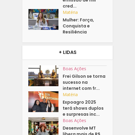
emissão de mil
cred...
Matéria
Mulher: Força,
Conquista e
Resiliência
+ LIDAS
Boas Ações
Frei Gilson se torna
sucesso na
internet com fr...
Matéria
Expoagro 2025
terá shows duplos
e surpresas inc...
Boas Ações
Desenvolve MT
libera mais de R$