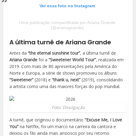
Ver essa foto no Instagram
Uma publicação compartilhada por Ariana Grande
(@arianagrande)
A última turnê de Ariana Grande
Antes da
“the eternal sunshine tour”
, a última turnê de
Ariana Grande
foi a
“Sweetener World Tour”
, realizada em
2019. Com mais de 80 apresentações pela América do
Norte e Europa, a série de shows promoveu os álbuns
“Sweetener”
(2018) e
“thank u, next”
(2019), consolidando
a artista como uma das maiores forças do pop mundial.
Foto: Divulgação
A turnê, que originou o documentário
“Excuse Me, I Love
You”
na Netflix, foi um marco na carreira da cantora e
deixou os fãs ainda mais ansiosos por seu retorno.