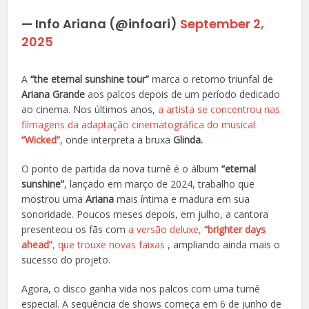
— Info Ariana (@infoari)
September 2,
2025
A
“the eternal sunshine tour”
marca o retorno triunfal de
Ariana Grande
aos palcos depois de um período dedicado
ao cinema. Nos últimos anos,
a artista se concentrou nas
filmagens da adaptação cinematográfica do musical
“Wicked”
, onde interpreta a bruxa
Glinda.
O ponto de partida da nova turnê é o álbum
“eternal
sunshine”
, lançado em março de 2024, trabalho que
mostrou uma
Ariana
mais íntima e madura em sua
sonoridade. Poucos meses depois, em julho, a cantora
presenteou os fãs com
a versão deluxe,
“brighter days
ahead”
, que trouxe novas faixas
, ampliando ainda mais o
sucesso do projeto.
Agora, o disco ganha vida nos palcos com uma turnê
especial. A sequência de shows começa em 6 de junho de