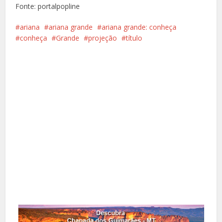
Fonte: portalpopline
ariana
ariana grande
ariana grande: conheça
conheça
Grande
projeção
título
Facebook
X
Pinterest
Google+
LinkedIn
Whatsapp