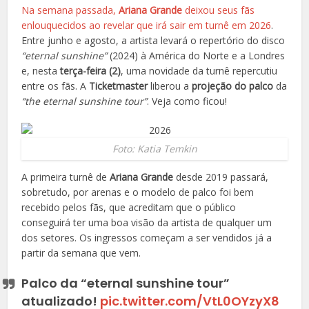
Na semana passada,
Ariana Grande
deixou seus fãs
enlouquecidos ao revelar que irá sair em turnê em 2026
.
Entre junho e agosto, a artista levará o repertório do disco
“eternal sunshine”
(2024) à América do Norte e a Londres
e, nesta
terça-feira (2)
, uma novidade da turnê repercutiu
entre os fãs. A
Ticketmaster
liberou a
projeção do palco
da
“the eternal sunshine tour”
. Veja como ficou!
Foto: Katia Temkin
A primeira turnê de
Ariana Grande
desde 2019 passará,
sobretudo, por arenas e o modelo de palco foi bem
recebido pelos fãs, que acreditam que o público
conseguirá ter uma boa visão da artista de qualquer um
dos setores. Os ingressos começam a ser vendidos já a
partir da semana que vem.
Palco da “eternal sunshine tour”
atualizado!
pic.twitter.com/VtL0OYzyX8