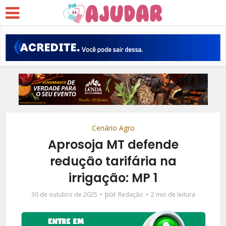
Cenário Agro
Aprosoja MT defende
redução tarifária na
irrigação: MP 1
por
30 de outubro de 2025
Redação
2 min de leitura