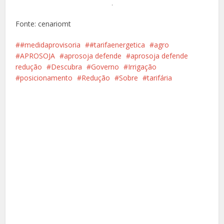
.
Fonte: cenariomt
#medidaprovisoria
#tarifaenergetica
agro
APROSOJA
aprosoja defende
aprosoja defende
redução
Descubra
Governo
Irrigação
posicionamento
Redução
Sobre
tarifária
Facebook
X
Pinterest
Google+
LinkedIn