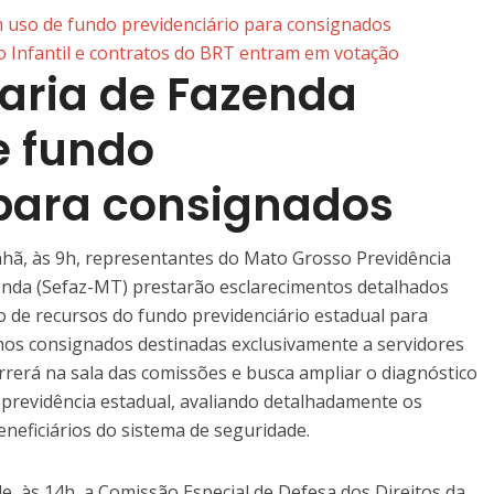
 uso de fundo previdenciário para consignados
ão Infantil e contratos do BRT entram em votação
taria de Fazenda
e fundo
 para consignados
anhã, às 9h, representantes do Mato Grosso Previdência
enda (Sefaz-MT) prestarão esclarecimentos detalhados
ão de recursos do fundo previdenciário estadual para
os consignados destinadas exclusivamente a servidores
rrerá na sala das comissões e busca ampliar o diagnóstico
a previdência estadual, avaliando detalhadamente os
neficiários do sistema de seguridade.
e, às 14h, a Comissão Especial de Defesa dos Direitos da