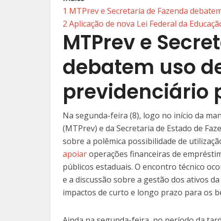
1
MTPrev e Secretaria de Fazenda debatem
2
Aplicação de nova Lei Federal da Educaç
MTPrev e Secre
debatem uso d
previdenciário
Na segunda-feira (8), logo no início da m
(MTPrev) e da Secretaria de Estado de Faz
sobre a polêmica possibilidade de utilizaç
apoiar
operações financeiras de empréstim
públicos estaduais. O encontro técnico oco
e a discussão sobre a gestão dos ativos d
impactos de curto e longo prazo para os be
Ainda na segunda-feira, no período da tard