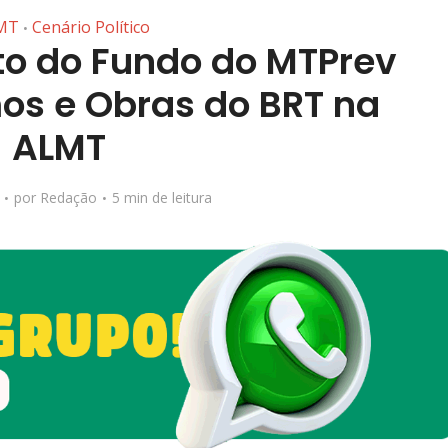
MT
Cenário Político
•
to do Fundo do MTPrev
s e Obras do BRT na
ALMT
por
Redação
5 min de leitura