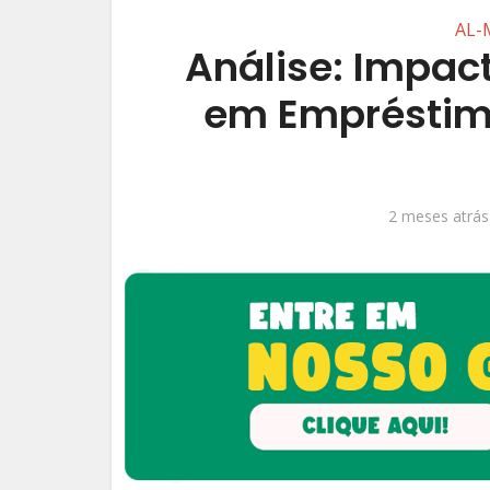
AL-
Análise: Impac
em Empréstimo
2 meses atrás