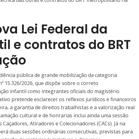
técnica das obras e contratos do BRT metropolitano na
va Lei Federal da
il e contratos do BRT
ação
udiência pública de grande mobilização da categoria
l nº 15.326/2026, que dispõe sobre o correto
ão infantil como integrantes oficiais do magistério
tivo pretende esclarecer os reflexos jurídicos e financeiros
ra, a garantia de direitos trabalhistas e a valorização real
ramação cultural e de honrarias inclui ainda uma sessão
os Caçadores, Atiradores e Colecionadores (CACs). Já na
eberá duas sessões ordinárias consecutivas, previstas para