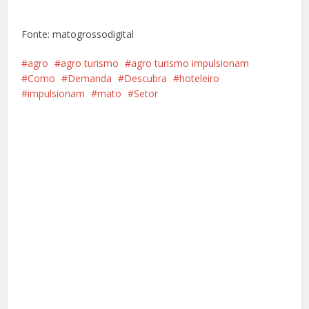
Fonte: matogrossodigital
agro
agro turismo
agro turismo impulsionam
Como
Demanda
Descubra
hoteleiro
impulsionam
mato
Setor
Facebook
X
Pinterest
Google+
LinkedIn
Whatsapp