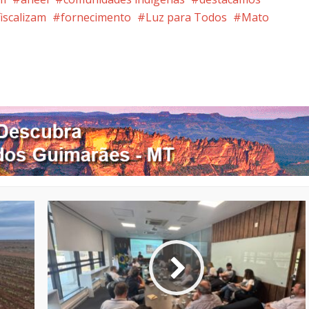
fiscalizam
fornecimento
Luz para Todos
Mato
nterest
Google+
LinkedIn
Whatsapp