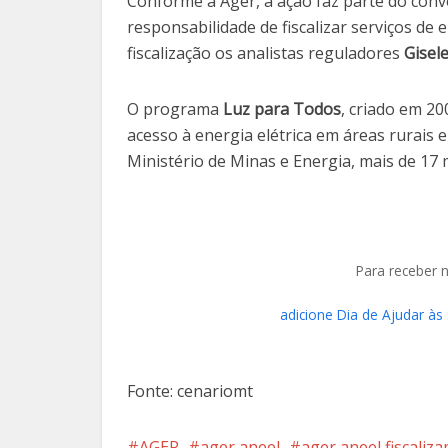
Conforme a Ager, a ação faz parte do conv
responsabilidade de fiscalizar serviços de 
fiscalização os analistas reguladores
Gisel
O programa
Luz para Todos
, criado em 2
acesso à energia elétrica em áreas rurais
Ministério de Minas e Energia, mais de 17 
Para receber 
adicione Dia de Ajudar às
Fonte: cenariomt
AGER
ager aneel
ager aneel fiscaliz