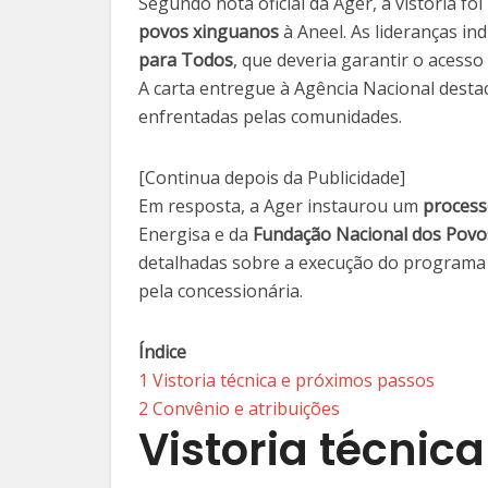
Segundo nota oficial da Ager, a vistoria fo
povos xinguanos
à Aneel. As lideranças i
para Todos
, que deveria garantir o acesso
A carta entregue à Agência Nacional destac
enfrentadas pelas comunidades.
[Continua depois da Publicidade]
Em resposta, a Ager instaurou um
processo
Energisa e da
Fundação Nacional dos Povos
detalhadas sobre a execução do programa n
pela concessionária.
Índice
1
Vistoria técnica e próximos passos
2
Convênio e atribuições
Vistoria técnic