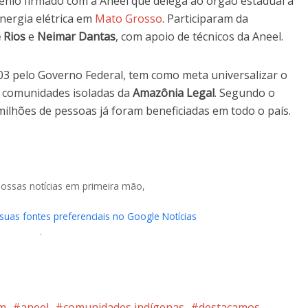
ênio firmado com a Aneel que delega ao órgão estadual a
energia elétrica em
Mato Grosso
. Participaram da
e Rios
e
Neimar Dantas
, com apoio de técnicos da Aneel.
003 pelo Governo Federal, tem como meta universalizar o
 e comunidades isoladas da
Amazônia Legal
. Segundo o
milhões de pessoas já foram beneficiadas em todo o país.
nossas notícias em primeira mão,
 suas fontes preferenciais no Google Notícias
.
am
aneel
comunidades indígenas
destacamos