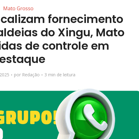
Mato Grosso
iscalizam fornecimento
aldeias do Xingu, Mato
idas de controle em
estaque
 2025
por
Redação
3 min de leitura