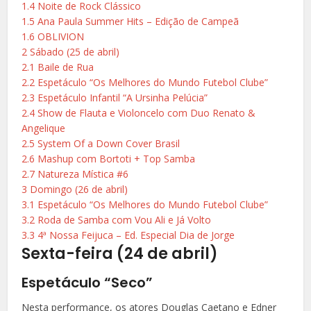
1.4
Noite de Rock Clássico
1.5
Ana Paula Summer Hits – Edição de Campeã
1.6
OBLIVION
2
Sábado (25 de abril)
2.1
Baile de Rua
2.2
Espetáculo “Os Melhores do Mundo Futebol Clube”
2.3
Espetáculo Infantil “A Ursinha Pelúcia”
2.4
Show de Flauta e Violoncelo com Duo Renato &
Angelique
2.5
System Of a Down Cover Brasil
2.6
Mashup com Bortoti + Top Samba
2.7
Natureza Mística #6
3
Domingo (26 de abril)
3.1
Espetáculo “Os Melhores do Mundo Futebol Clube”
3.2
Roda de Samba com Vou Ali e Já Volto
3.3
4ª Nossa Feijuca – Ed. Especial Dia de Jorge
Sexta-feira (24 de abril)
Espetáculo “Seco”
Nesta performance, os atores Douglas Caetano e Edner