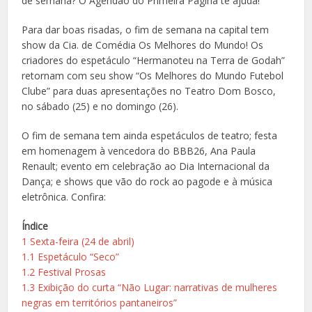
de semana? O Agendão do Primeira Página te ajuda!
Para dar boas risadas, o fim de semana na capital tem
show da Cia. de Comédia Os Melhores do Mundo! Os
criadores do espetáculo “Hermanoteu na Terra de Godah”
retornam com seu show “Os Melhores do Mundo Futebol
Clube” para duas apresentações no Teatro Dom Bosco,
no sábado (25) e no domingo (26).
O fim de semana tem ainda espetáculos de teatro; festa
em homenagem à vencedora do BBB26, Ana Paula
Renault; evento em celebração ao Dia Internacional da
Dança; e shows que vão do rock ao pagode e à música
eletrônica. Confira:
Índice
1
Sexta-feira (24 de abril)
1.1
Espetáculo “Seco”
1.2
Festival Prosas
1.3
Exibição do curta “Não Lugar: narrativas de mulheres
negras em territórios pantaneiros”