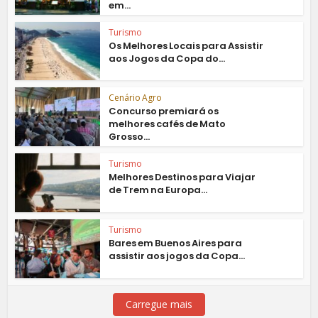
em...
Turismo
Os Melhores Locais para Assistir
aos Jogos da Copa do...
Cenário Agro
Concurso premiará os
melhores cafés de Mato
Grosso...
Turismo
Melhores Destinos para Viajar
de Trem na Europa...
Turismo
Bares em Buenos Aires para
assistir aos jogos da Copa...
Carregue mais