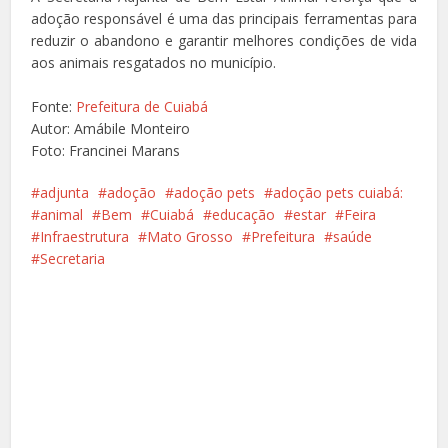
adoção responsável é uma das principais ferramentas para
reduzir o abandono e garantir melhores condições de vida
aos animais resgatados no município.
Fonte:
Prefeitura de Cuiabá
Autor: Amábile Monteiro
Foto: Francinei Marans
adjunta
adoção
adoção pets
adoção pets cuiabá:
animal
Bem
Cuiabá
educação
estar
Feira
Infraestrutura
Mato Grosso
Prefeitura
saúde
Secretaria
Facebook
X
Pinterest