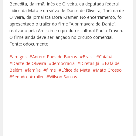
Benedita, da irmã, Inês de Oliveira, da deputada federal
Lídice da Mata e da viúva de Dante de Oliveira, Thelma de
Oliveira, da jornalista Dora Kramer. No encerramento, foi
apresentado o trailer do filme “A primavera de Dante”,
realizado pela Amiscin e o produtor cultural Paulo Traven.
O filme ainda deve ser lançado no circuito comercial.
Fonte: odocumento
amigos
Antero Paes de Barros
Brasil
Cuiabá
Dante de Oliveira
democracia
Diretas Já
Fafá de
Belém
família
filme
Lídice da Mata
Mato Grosso
Senado
trailer
Wilson Santos
Facebook
X
Pinterest
Google+