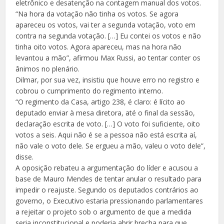
eletrônico e desatenção na contagem manual dos votos.
“Na hora da votação não tinha os votos. Se agora
apareceu os votos, vai ter a segunda votação, voto em
contra na segunda votação. […] Eu contei os votos e não
tinha oito votos. Agora apareceu, mas na hora não
levantou a mão”, afirmou Max Russi, ao tentar conter os
ânimos no plenário.
Dilmar, por sua vez, insistiu que houve erro no registro e
cobrou o cumprimento do regimento interno.
“O regimento da Casa, artigo 238, é claro: é lícito ao
deputado enviar à mesa diretora, até o final da sessão,
declaração escrita de voto. […] O voto foi suficiente, oito
votos a seis. Aqui não é se a pessoa não está escrita aí,
não vale o voto dele. Se ergueu a mão, valeu o voto dele”,
disse.
A oposição rebateu a argumentação do líder e acusou a
base de Mauro Mendes de tentar anular o resultado para
impedir o reajuste. Segundo os deputados contrários ao
governo, o Executivo estaria pressionando parlamentares
a rejeitar o projeto sob o argumento de que a medida
seria inconstitucional e poderia abrir brecha para que