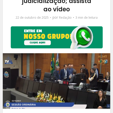
judicialização; assista
ao vídeo
por
22 de outubro de 2025
Redação
3 min de leitura