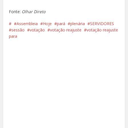
Fonte:
Olhar Direto
Assembleia
Hoje
pará
plenária
SERVIDORES
sessão
votação
votação reajuste
votação reajuste
para
Facebook
X
Pinterest
Google+
LinkedIn
Whatsapp