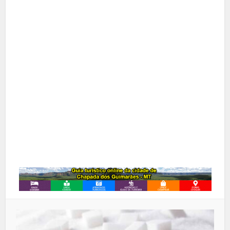
Facebook
X
Pinterest
Google+
LinkedIn
Whatsapp