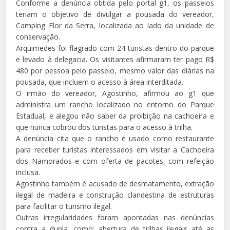
Conforme a denúncia obtida pelo portal g1, os passeios
teriam o objetivo de divulgar a pousada do vereador,
Camping Flor da Serra, localizada ao lado da unidade de
conservação.
Arquimedes foi flagrado com 24 turistas dentro do parque
e levado à delegacia. Os visitantes afirmaram ter pago R$
480 por pessoa pelo passeio, mesmo valor das diárias na
pousada, que incluem o acesso à área interditada.
O irmão do vereador, Agostinho, afirmou ao g1 que
administra um rancho localizado no entorno do Parque
Estadual, e alegou não saber da proibição na cachoeira e
que nunca cobrou dos turistas para o acesso à trilha.
A denúncia cita que o rancho é usado como restaurante
para receber turistas interessados em visitar a Cachoeira
dos Namorados e com oferta de pacotes, com refeição
inclusa.
Agostinho também é acusado de desmatamento, extração
ilegal de madeira e construção clandestina de estruturas
para facilitar o turismo ilegal.
Outras irregularidades foram apontadas nas denúncias
contra a dupla, como: abertura de trilhas ilegais até as