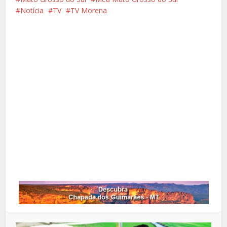
Notícia
TV
TV Morena
Facebook
X
Pinterest
Google+
LinkedIn
Whatsapp