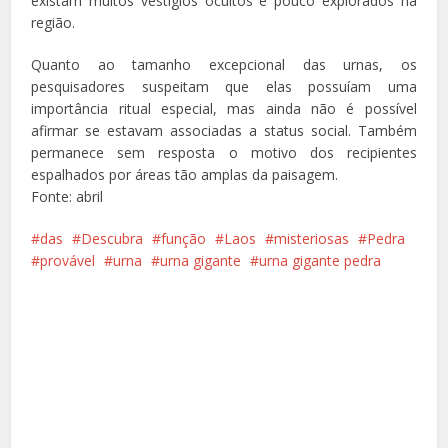
existam muitos vestígios ocultos e pouco explorados na
região.
Quanto ao tamanho excepcional das urnas, os
pesquisadores suspeitam que elas possuíam uma
importância ritual especial, mas ainda não é possível
afirmar se estavam associadas a status social. Também
permanece sem resposta o motivo dos recipientes
espalhados por áreas tão amplas da paisagem.
Fonte: abril
das
Descubra
função
Laos
misteriosas
Pedra
provável
urna
urna gigante
urna gigante pedra
Facebook
X
Pinterest