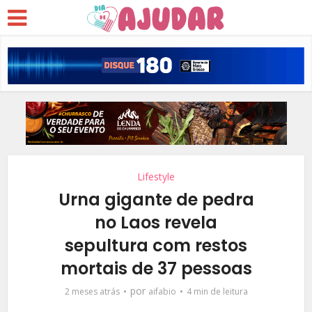
Lifestyle
Urna gigante de pedra
no Laos revela
sepultura com restos
mortais de 37 pessoas
por
2 meses atrás
aifabio
4 min de leitura