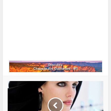
X
Pinterest
Google+
LinkedIn
Whatsapp