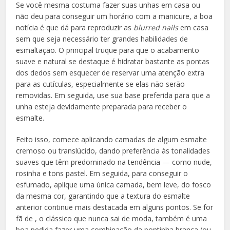
Se você mesma costuma fazer suas unhas em casa ou
não deu para conseguir um horário com a manicure, a boa
notícia é que dá para reproduzir as
blurred nails
em casa
sem que seja necessário ter grandes habilidades de
esmaltação. O principal truque para que o acabamento
suave e natural se destaque é hidratar bastante as pontas
dos dedos sem esquecer de reservar uma atenção extra
para as cutículas, especialmente se elas não serão
removidas. Em seguida, use sua base preferida para que a
unha esteja devidamente preparada para receber o
esmalte.
Feito isso, comece aplicando camadas de algum esmalte
cremoso ou translúcido, dando preferência às tonalidades
suaves que têm predominado na tendência — como nude,
rosinha e tons pastel. Em seguida, para conseguir o
esfumado, aplique uma única camada, bem leve, do fosco
da mesma cor, garantindo que a textura do esmalte
anterior continue mais destacada em alguns pontos. Se for
fã de , o clássico que nunca sai de moda, também é uma
boa pedida fazer uma combinação da pontinha branca (ou