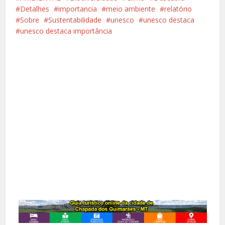
Detalhes
importancia
meio ambiente
relatório
Sobre
Sustentabilidade
unesco
unesco destaca
unesco destaca importância
Facebook
X
Pinterest
Google+
LinkedIn
Whatsapp