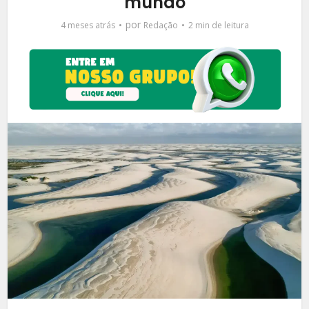
mundo
por
4 meses atrás
Redação
2 min de leitura