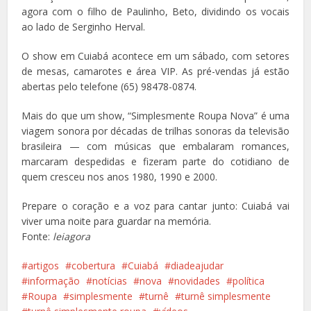
agora com o filho de Paulinho, Beto, dividindo os vocais
ao lado de Serginho Herval.
O show em Cuiabá acontece em um sábado, com setores
de mesas, camarotes e área VIP. As pré-vendas já estão
abertas pelo telefone (65) 98478-0874.
Mais do que um show, “Simplesmente Roupa Nova” é uma
viagem sonora por décadas de trilhas sonoras da televisão
brasileira — com músicas que embalaram romances,
marcaram despedidas e fizeram parte do cotidiano de
quem cresceu nos anos 1980, 1990 e 2000.
Prepare o coração e a voz para cantar junto: Cuiabá vai
viver uma noite para guardar na memória.
Fonte:
leiagora
artigos
cobertura
Cuiabá
diadeajudar
informação
notícias
nova
novidades
política
Roupa
simplesmente
turnê
turnê simplesmente