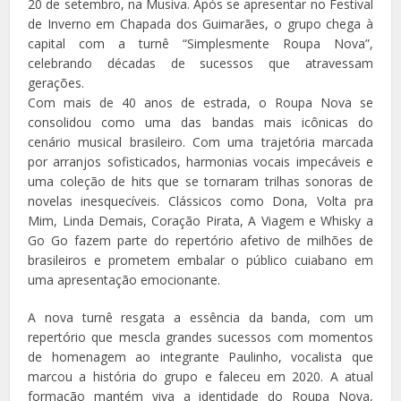
20 de setembro, na Musiva. Após se apresentar no Festival
de Inverno em Chapada dos Guimarães, o grupo chega à
capital com a turnê “Simplesmente Roupa Nova”,
celebrando décadas de sucessos que atravessam
gerações.
Com mais de 40 anos de estrada, o Roupa Nova se
consolidou como uma das bandas mais icônicas do
cenário musical brasileiro. Com uma trajetória marcada
por arranjos sofisticados, harmonias vocais impecáveis e
uma coleção de hits que se tornaram trilhas sonoras de
novelas inesquecíveis. Clássicos como Dona, Volta pra
Mim, Linda Demais, Coração Pirata, A Viagem e Whisky a
Go Go fazem parte do repertório afetivo de milhões de
brasileiros e prometem embalar o público cuiabano em
uma apresentação emocionante.
A nova turnê resgata a essência da banda, com um
repertório que mescla grandes sucessos com momentos
de homenagem ao integrante Paulinho, vocalista que
marcou a história do grupo e faleceu em 2020. A atual
formação mantém viva a identidade do Roupa Nova,