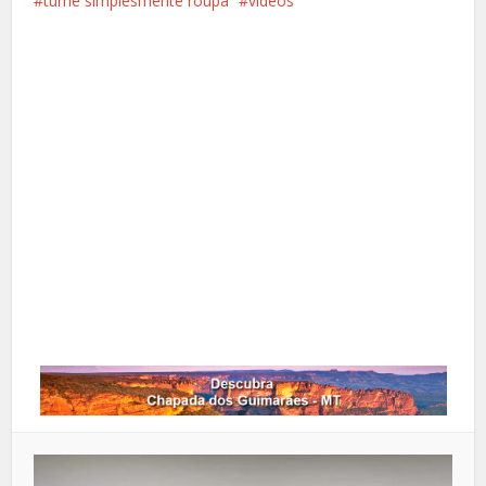
turnê simplesmente roupa
vídeos
Facebook
X
Pinterest
Google+
LinkedIn
Whatsapp