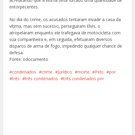
acreditando que a vítima teria furtado uma quantidade de
entorpecentes.
No dia do crime, os acusados tentaram invadir a casa da
vítima, mas sem sucesso, perseguiram Elvis, o
atropelaram enquanto ele trafegava de motocicleta com
sua companheira e, em seguida, efetuaram diversos
disparos de arma de fogo, impedindo qualquer chance de
defesa.
Fonte: odocumento
condenados
crime
Jurídico
morte
Pelo
por
três
três condenados
três condenados por
Facebook
X
Pinterest