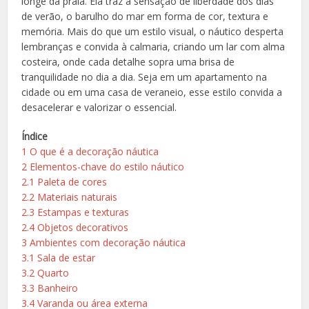
longe da praia. Ela traz a sensação de liberdade dos dias
de verão, o barulho do mar em forma de cor, textura e
memória. Mais do que um estilo visual, o náutico desperta
lembranças e convida à calmaria, criando um lar com alma
costeira, onde cada detalhe sopra uma brisa de
tranquilidade no dia a dia. Seja em um apartamento na
cidade ou em uma casa de veraneio, esse estilo convida a
desacelerar e valorizar o essencial.
Índice
1
O que é a decoração náutica
2
Elementos-chave do estilo náutico
2.1
Paleta de cores
2.2
Materiais naturais
2.3
Estampas e texturas
2.4
Objetos decorativos
3
Ambientes com decoração náutica
3.1
Sala de estar
3.2
Quarto
3.3
Banheiro
3.4
Varanda ou área externa