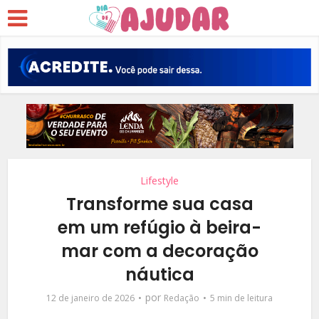
Lifestyle
Transforme sua casa
em um refúgio à beira-
mar com a decoração
náutica
por
12 de janeiro de 2026
Redação
5 min de leitura