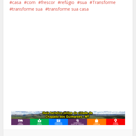
casa
com
frescor
refúgio
sua
Transforme
transforme sua
transforme sua casa
Facebook
X
Pinterest
Google+
LinkedIn
Whatsapp