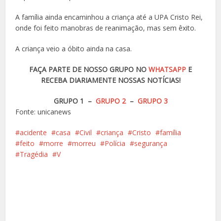
A família ainda encaminhou a criança até a UPA Cristo Rei,
onde foi feito manobras de reanimação, mas sem êxito.
A criança veio a óbito ainda na casa.
FAÇA PARTE DE NOSSO GRUPO NO
WHATSAPP
E
RECEBA DIARIAMENTE NOSSAS NOTÍCIAS!
GRUPO 1 –
GRUPO 2
–
GRUPO 3
Fonte: unicanews
acidente
casa
Civil
criança
Cristo
família
feito
morre
morreu
Polícia
segurança
Tragédia
V
Facebook
X