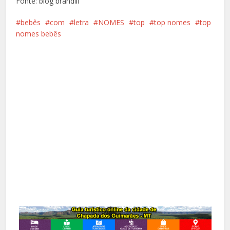
Fonte: blog brandili
bebês
com
letra
NOMES
top
top nomes
top
nomes bebês
Facebook
X
Pinterest
Google+
LinkedIn
Whatsapp