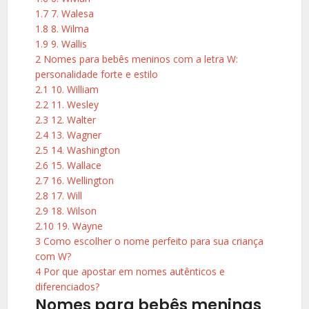
1.7
7. Walesa
1.8
8. Wilma
1.9
9. Wallis
2
Nomes para bebês meninos com a letra W:
personalidade forte e estilo
2.1
10. William
2.2
11. Wesley
2.3
12. Walter
2.4
13. Wagner
2.5
14. Washington
2.6
15. Wallace
2.7
16. Wellington
2.8
17. Will
2.9
18. Wilson
2.10
19. Wayne
3
Como escolher o nome perfeito para sua criança
com W?
4
Por que apostar em nomes autênticos e
diferenciados?
Nomes para bebês meninas