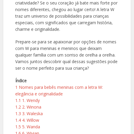
criatividade? Se o seu coração já bate mais forte por
nomes diferentes, chegou ao lugar certo! A letra W
traz um universo de possibilidades para crianças
especiais, com significados que carregam história,
charme e originalidade.
Prepare-se para se apaixonar por opções de nomes
com W para meninas e meninos que deixam
qualquer família com um sorriso de orelha a orelha.
Vamos juntos descobrir qual dessas sugestões pode
ser o nome perfeito para sua criança?
Índice
1
Nomes para bebês meninas com a letra W:
elegância e originalidade
1.1
1. Wendy
1.2
2. Winona
1.3
3. Waleska
1.4
4. Willow
1.5
5. Wanda
1.6
6. Wivian