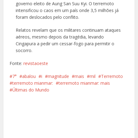
governo eleito de Aung San Suu Kyi. O terremoto
intensificou o caos em um país onde 3,5 milhões já
foram deslocados pelo conflito.
Relatos revelam que os militares continuam ataques
aéreos, mesmo depois da tragédia, levando
Cingapura a pedir um cessar-fogo para permitir o
socorro.
Fonte:
revistaoeste
7°
abalou
i
magnitude
mais
mil
Terremoto
terremoto mianmar:
terremoto mianmar: mais
Últimas do Mundo
Facebook
X
Pinterest