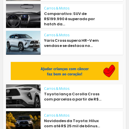
Carros & Motos
Comparativo: SUV de
R$199.990 é superado por
hatch da...
Carros & Motos
Yaris Cross supera HR-V em
vendas e se destaca no...
Carros & Motos
Toyota lança Corolla Cross
com parcelas a partir de R$...
Carros & Motos
Novidades da Toyota: Hilux
com até R$ 25 mil de bônus...