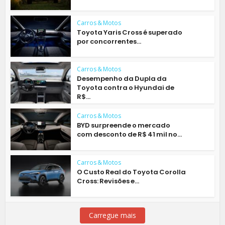
Carros & Motos
Toyota Yaris Cross é superado
por concorrentes...
Carros & Motos
Desempenho da Dupla da
Toyota contra o Hyundai de
R$...
Carros & Motos
BYD surpreende o mercado
com desconto de R$ 41 mil no...
Carros & Motos
O Custo Real do Toyota Corolla
Cross: Revisões e...
Carregue mais