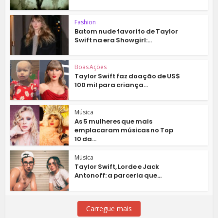
Fashion
Batom nude favorito de Taylor
Swift na era Showgirl:...
Boas Ações
Taylor Swift faz doação de US$
100 mil para criança...
Música
As 5 mulheres que mais
emplacaram músicas no Top
10 da...
Música
Taylor Swift, Lorde e Jack
Antonoff: a parceria que...
Carregue mais