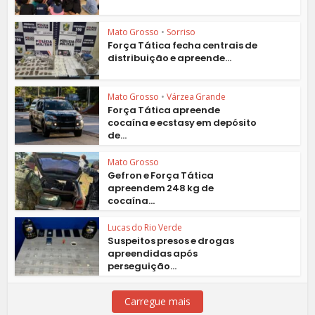
Mato Grosso
•
Sorriso
Força Tática fecha centrais de
distribuição e apreende...
Mato Grosso
•
Várzea Grande
Força Tática apreende
cocaína e ecstasy em depósito
de...
Mato Grosso
Gefron e Força Tática
apreendem 248 kg de
cocaína...
Lucas do Rio Verde
Suspeitos presos e drogas
apreendidas após
perseguição...
Carregue mais