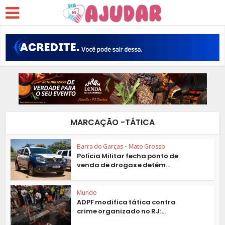
MARCAÇÃO -TÁTICA
Barra do Garças
•
Mato Grosso
Polícia Militar fecha ponto de
venda de drogas e detém...
Mundo
ADPF modifica tática contra
crime organizado no RJ:...