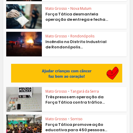
Mato Grosso
•
Nova Mutum
Força Tática desmantela
operação de entrega e fecha...
Mato Grosso
•
Rondonópolis
Incêndio no Distrito Industrial
de Rondonópolis...
Mato Grosso
•
Tangará da Serra
Três presos em operação da
Força Tática contra tráfico...
Mato Grosso
•
Sorriso
Força Tática promove ação
educativa para 450 pessoas...