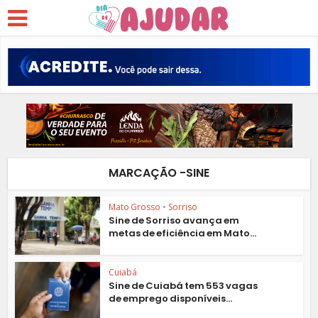
MARCAÇÃO -SINE
Mato Grosso
•
Sorriso
Sine de Sorriso avança em
metas de eficiência em Mato...
Cuiabá
Sine de Cuiabá tem 553 vagas
de emprego disponíveis...