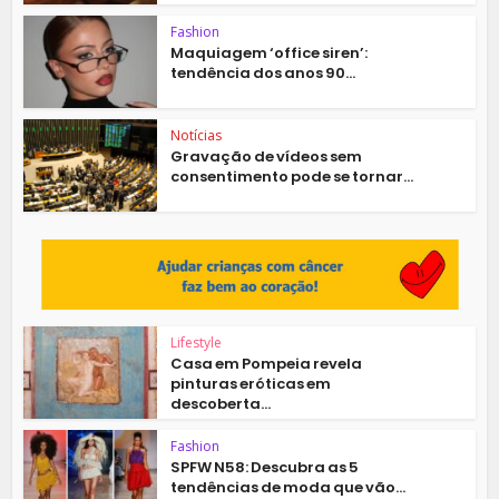
Fashion
Maquiagem ‘office siren’:
tendência dos anos 90...
Notícias
Gravação de vídeos sem
consentimento pode se tornar...
Lifestyle
Casa em Pompeia revela
pinturas eróticas em
descoberta...
Fashion
SPFW N58: Descubra as 5
tendências de moda que vão...