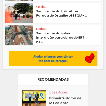
Cuiabá
Semob orienta trânsito na
Parada do Orgulho LGBTQIA+:...
Notícias
Semob orienta sobre
interdição para obras do BRT
no...
RECOMENDADAS
Boas Ações
Primeira-dama de
MT celebra