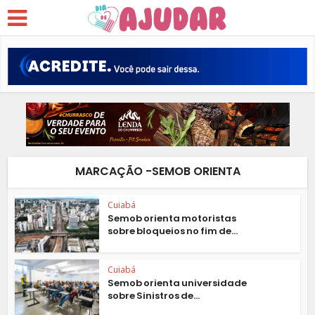
MARCAÇÃO -SEMOB ORIENTA
Cuiabá
Semob orienta motoristas
sobre bloqueios no fim de...
Cuiabá
Semob orienta universidade
sobre Sinistros de...