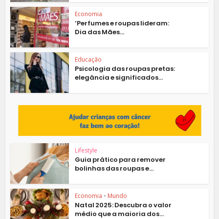
Economia
‘Perfumes e roupas lideram:
Dia das Mães...
Educação
Psicologia das roupas pretas:
elegância e significados...
Lifestyle
Guia prático para remover
bolinhas das roupas e...
Economia
•
Mundo
Natal 2025: Descubra o valor
médio que a maioria dos...