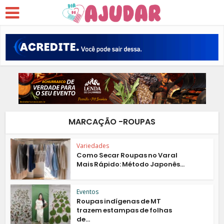
MARCAÇÃO -ROUPAS
Variedades
Como Secar Roupas no Varal
Mais Rápido: Método Japonês...
Eventos
Roupas indígenas de MT
trazem estampas de folhas
de...