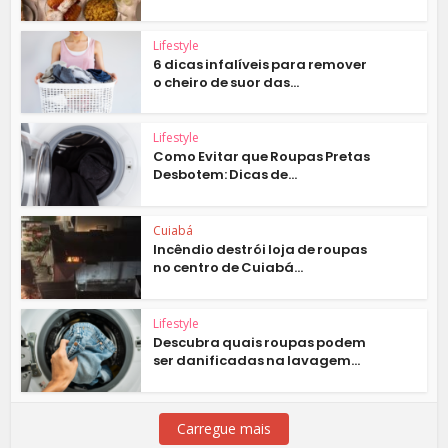
Lifestyle
6 dicas infalíveis para remover
o cheiro de suor das...
Lifestyle
Como Evitar que Roupas Pretas
Desbotem: Dicas de...
Cuiabá
Incêndio destrói loja de roupas
no centro de Cuiabá...
Lifestyle
Descubra quais roupas podem
ser danificadas na lavagem...
Carregue mais