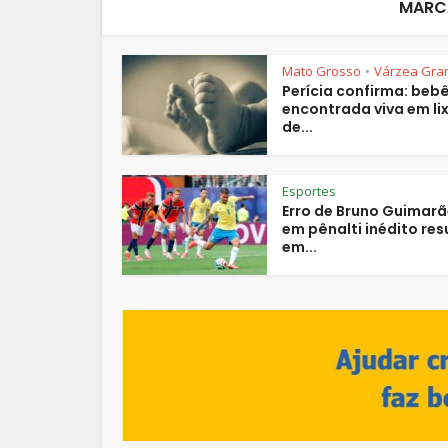
MARC
Mato Grosso
Várzea Gra
•
Perícia confirma: beb
encontrada viva em lix
de...
Esportes
Erro de Bruno Guimar
em pênalti inédito res
em...