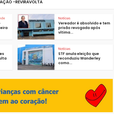
AÇÃO -REVIRAVOLTA
nde
Notícias
ê
Vereador é absolvido e tem
eira
prisão revogada após
vítima...
Notícias
ães
STF anula eleição que
ulta
reconduziu Wanderley
como...