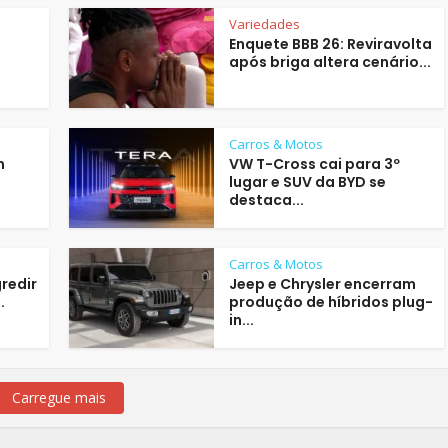
Variedades
Enquete BBB 26: Reviravolta
após briga altera cenário...
Carros & Motos
m
VW T-Cross cai para 3º
lugar e SUV da BYD se
destaca...
Carros & Motos
redir
Jeep e Chrysler encerram
.
produção de híbridos plug-
in...
Carregue mais