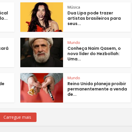
Música
ical
Dua Lipa pode trazer
o...
artistas brasileiros para
seus...
Mundo
cará
Conheça Naim Qasem, o
novo líder do Hezbollah:
Uma...
Mundo
de
Reino Unido planeja proibir
permanentemente a venda
de...
Carregue mais