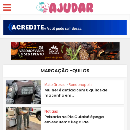
MARCAÇÃO -QUILOS
Mato Grosso
•
Rondonópolis
Mulher é detida com 6 quilos de
maconha em...
Notícias
Peixaria no Rio Cuiabá é pega
em esquema ilegal de...