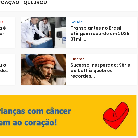
CAÇÃO -QUEBROU
is
Saúde
a é
Transplantes no Brasil
ar
atingem recorde em 2025:
31 mil...
Cinema
u o
Sucesso inesperado: Série
de...
da Netflix quebrou
recordes...